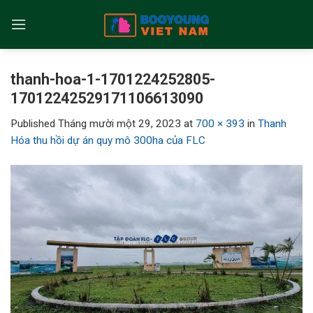
Skip
to
content
thanh-hoa-1-1701224252805-
17012242529171106613090
Published
Tháng mười một 29, 2023
at
700 × 393
in
Thanh
Hóa thu hồi dự án quy mô 300ha của FLC