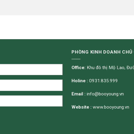
PHÒNG KINH DOANH CHỦ 
Office:
Khu đô thị Mộ Lao, Đườ
Holine :
0931.835.999
Email :
info@booyoung.vn
Website :
www.booyoung.vn